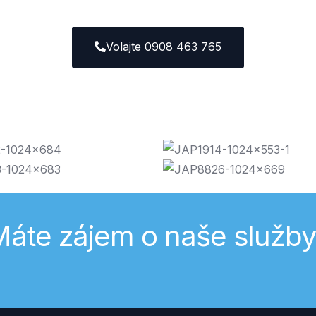
Volajte 0908 463 765
áte zájem o naše služb