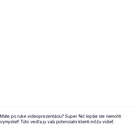
CHATA JÁMBI
GALÉRIA
CENNÍK
O NÁS
KONTAKT
0908 463 765
Máte po ruke videoprezentáciu? Super. Nič lepšie ste nemohli
vymyslieť! Túto vedľa ju vaši potencialni klienti môžu vidieť.