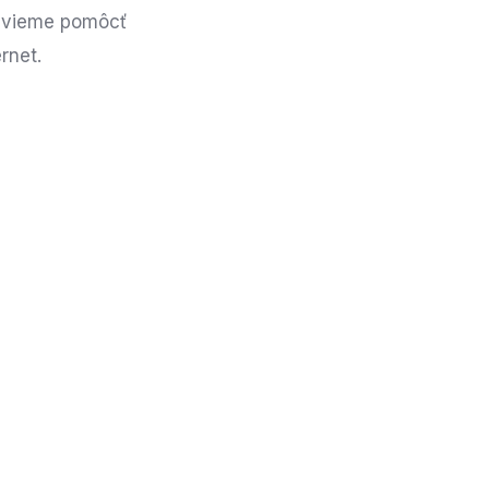
m vieme pomôcť
rnet.
še služby?