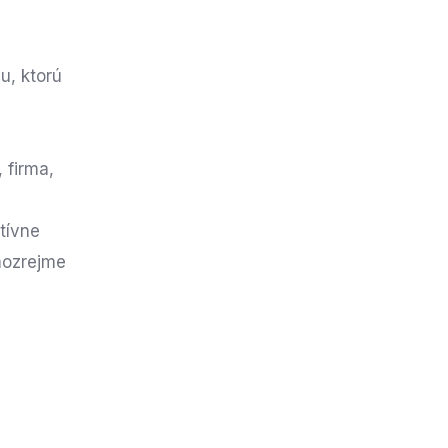
bu, ktorú
 firma,
tívne
mozrejme