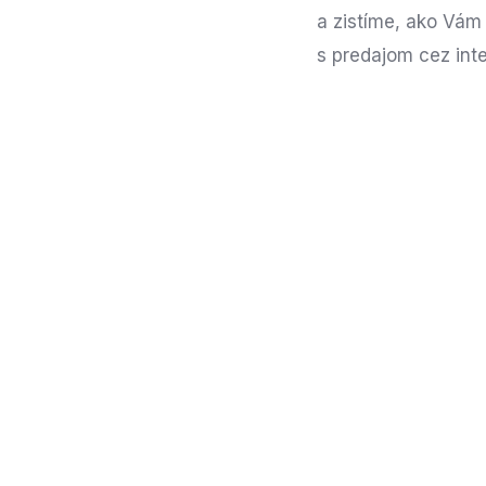
a zistíme, ako Vá
s predajom cez inte
Máte zájem o na