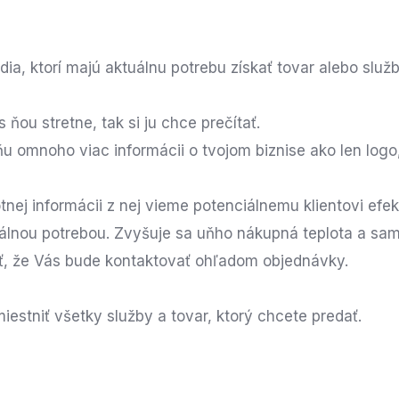
udia, ktorí majú aktuálnu potrebu získať tovar alebo služ
 ňou stretne, tak si ju chce prečítať.
u omnoho viac informácii o tvojom biznise ako len logo,
nej informácii z nej vieme potenciálnemu klientovi efek
álnou potrebou. Zvyšuje sa uňho nákupná teplota a sa
ť, že Vás bude kontaktovať ohľadom objednávky.
iestniť všetky služby a tovar, ktorý chcete predať.