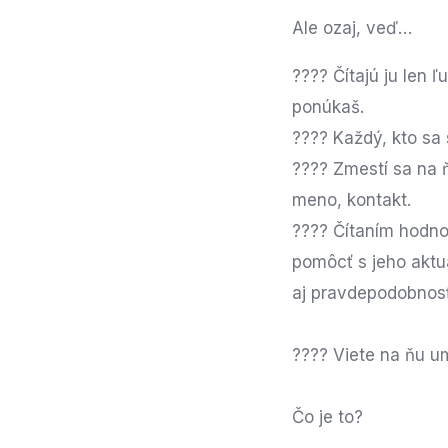
Ale ozaj, veď…
???? Čítajú ju len ľ
ponúkaš.
???? Každý, kto sa s
???? Zmestí sa na ň
meno, kontakt.
???? Čítaním hodnot
pomôcť s jeho aktu
aj pravdepodobnos
???? Viete na ňu um
Čo je to?