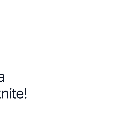
a
nite!