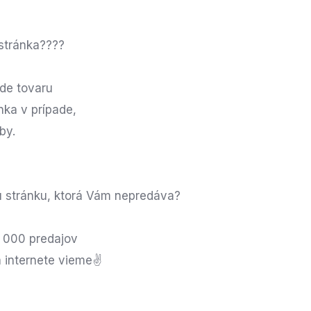
stránka????
ade tovaru
nka v prípade,
by.
 stránku, ktorá Vám nepredáva?
 000 predajov
a internete vieme✌