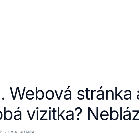
.. Webová stránka 
bá vizitka? Nebláz
NÉ
1 MIN. ČÍTANIA