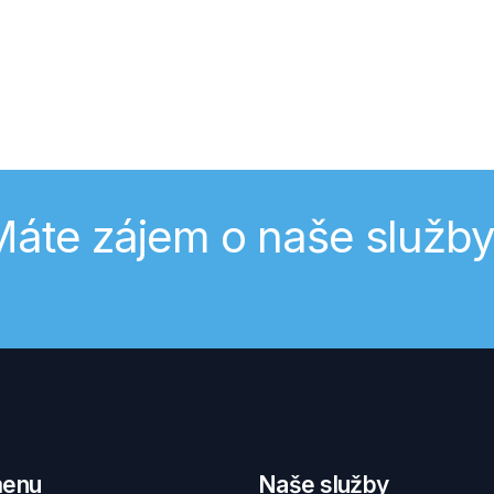
áte zájem o naše služb
menu
Naše služby