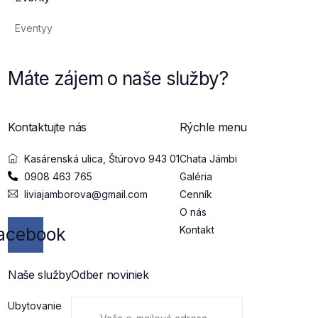
Eventyy
Máte zájem o naše služby?
Kontaktujte nás
Rýchle menu
Kasárenská ulica, Štúrovo 943 01
Chata Jámbi
0908 463 765
Galéria
liviajamborova@gmail.com
Cenník
O nás
Kontakt
acebook
Naše služby
Odber noviniek
Ubytovanie